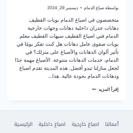
بواسطة
صباغ الدمام
ديسمبر 29, 2024
متخصصون في اصباغ الدمام بويات القطيف
دهانات جدران داخلية دهانات وجهات خارجية
الدمام فني اصباغ القطيف سيهات القطيف معلم
بويات صفوى عامل دهانات هل كنت تفكر يومًا في
تأثير ألوان الدهانات والأصباغ على منزلك؟ في
الدمام، خدمات الدهانات متنوعة. الأصباغ مهمة جدًا
لجعل منازلنا تبدو أفضل. هذه المدينة تقدم اصباغ
ودهانات الدمام بجودة عالية. هذا…
دهانات
إقرأ المزيد
الدمام
أصباغ
القطيف
الخبر
القطيب
أعمالنا
اصباغ خارجية
اصباغ داخلية
الرئيسية
وجميع
مناطق